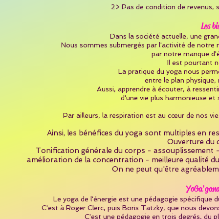
2> Pas de condition de revenus, s
Les b
Dans la société actuelle, une gra
Nous sommes submergés par l'activité de notre 
par notre manque d'é
Il est pourtant n
La pratique du yoga nous permet
entre le plan physique,
Aussi, apprendre à écouter, à ressenti
d'une vie plus harmonieuse et s
Par ailleurs, la respiration est au cœur de nos vi
Ainsi, les bénéfices du yoga sont multiples
en res
Ouverture du c
Tonification générale du corps - assouplissement -
amélioration de la concentration - meilleure qualité d
On ne peut qu'être agréablemen
YoGa'gana
Le yoga de l'énergie est une pédagogie spécifique 
C'est à Roger Clerc, puis Boris Tatzky, que nous devons
C'est une pédagogie en trois degrés, du pl