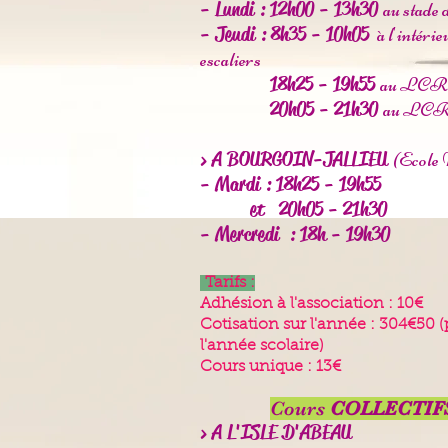
- Lundi : 12h00 - 13h30
au stade 
- Jeudi : 8h35 - 10h05
à l'intéri
escaliers
18h25 - 19h55
au LCR D
20h05 - 21h30
au LCR D
> A BOURGOIN-JALLIEU
(Ecole 
- Mardi : 18h25 - 19h55
et 20h05 - 21h30
- Mercredi : 18h - 19h30
Tarifs :
Adhésion à l'association : 10€
Cotisation sur l'année : 304€
50
(
l'année scolaire)
Cours unique : 13€
Cours
COLLECTIFS p
> A L'ISLE D'ABEAU