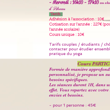
- Mercredi : 16h10 - 17h10
au st
d
'
Abeau
Tarifs :
Adhésion à l'association : 10€
Cotisation sur l'année : 227€ (
l'année scolaire)
Cours unique : 10€
Tarifs couples / étudiants / c
cont
acter pour étudier ensembl
pratique du yoga
Cours PARTI
Formée de manière approfond
personnalisé, je propose un su
besoins spécifiques.
Les séances durent 1H
, dans u
effet. Vous
repart
ez avec votre 
envies et besoins.
- pour 1 personne : 45€