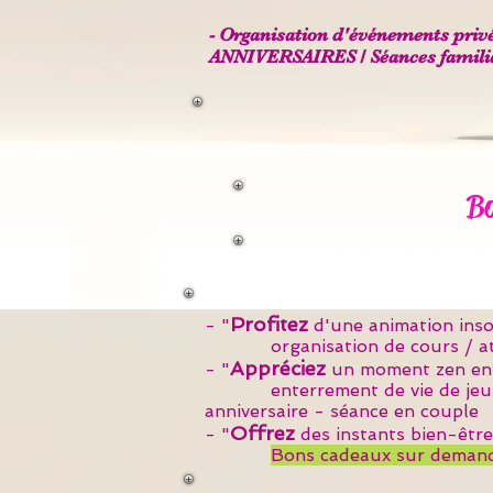
- Organisation d'événements privés 
ANNIVERSAIRES / Séances familial
Bo
Profitez
- "
d'une animation insol
organisation de cours / ateli
Appréciez
- "
un moment zen ent
enterrement de vie de jeune fi
anniversaire - séance en couple
Offrez
- "
des instants bien-être
Bons cadeaux sur deman