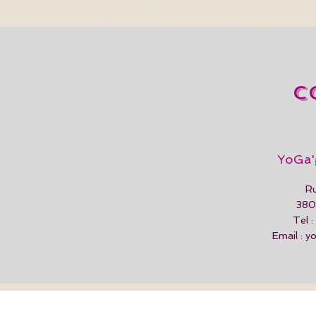
C
YoGa'
Ru
3808
Tel 
Email :
y