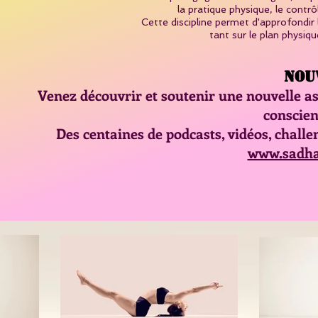
la pratique physique, le contrô
Cette discipline permet d'approfondir 
tant sur le plan physiqu
NOUV
Venez découvrir et soutenir une nouvelle a
conscient
Des centaines de podcasts, vidéos, challe
www.sadha