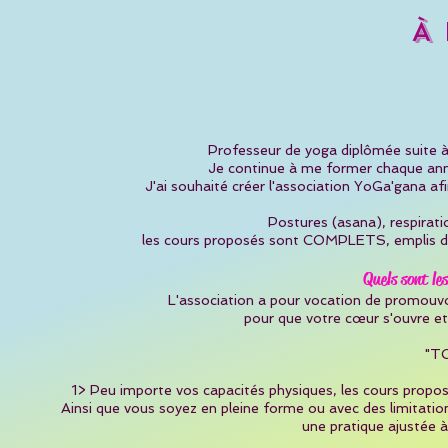
À
Professeur de yoga diplômée suite à
Je continue à me former chaque ann
J'ai souhaité créer l'association YoGa'gana a
Postures (asana), respirati
les cours proposés sont COMPLETS, emplis de
Quels sont le
L'association a pour vocation de promouvoi
pour que votre cœur s'ouvre et 
"TO
1> Peu importe vos capacités physiques, les cours propo
Ainsi que vous soyez en pleine forme ou avec des limitati
une pratique ajustée à