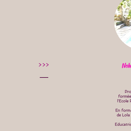
>>>
Nol
Pro
formé
l'Ecole
En form
de Lola
Educatri