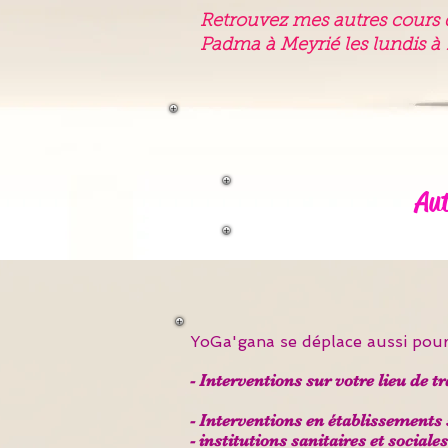
Retrouvez me
s autres cours 
Padma à Meyrié les lun
dis à
Aut
YoGa'gana se déplace aussi pour
- Interventions
sur votre lieu de t
- Interventions
en établissements s
- institutions sanitaires et sociales