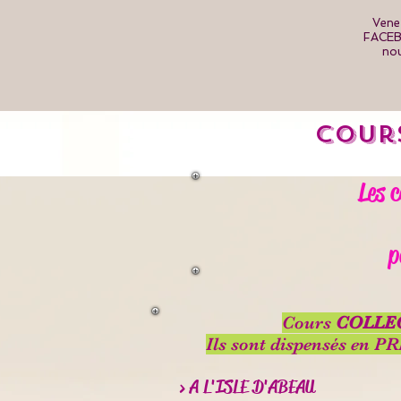
Vene
FACEB
nou
Cours
Les c
p
Cours
COLLE
Ils sont dispensés en 
> A L'ISLE D'ABEAU